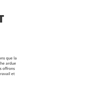
T
ns que la
âche ardue
s offrons
ravail et