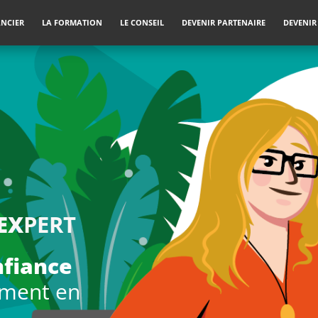
ANCIER
LA FORMATION
LE CONSEIL
DEVENIR PARTENAIRE
DEVENIR
EX
PERT
nfiance
ement en