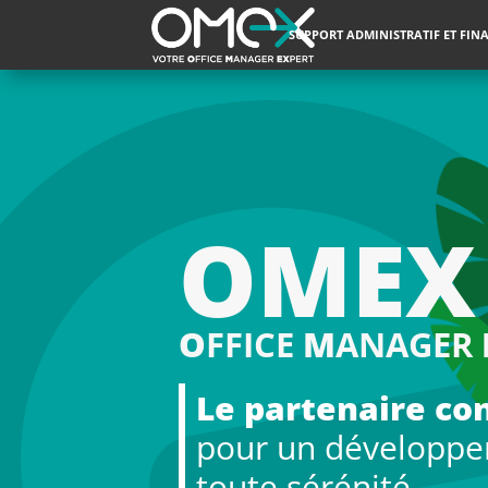
SUPPORT ADMINISTRATIF ET FIN
OMEX
O
FFICE
M
ANAGER
Le partenaire co
pour un développ
toute sérénité