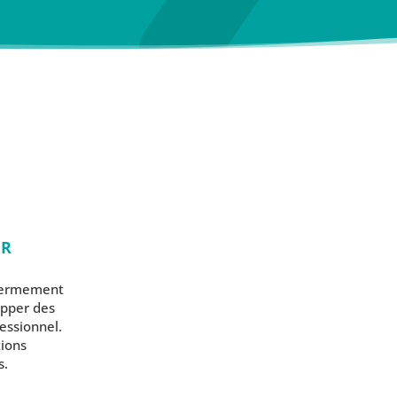
N
ER
 fermement
opper des
essionnel.
ions
s.