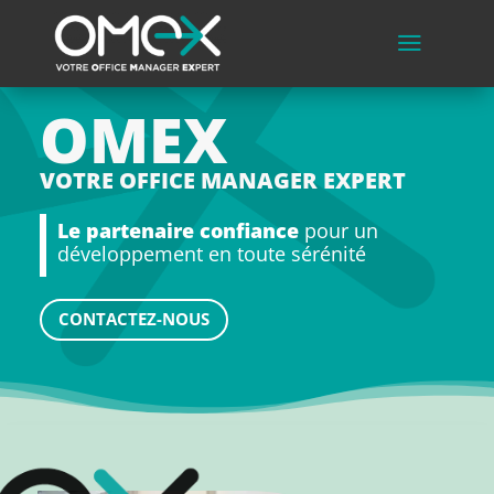
a
OMEX
VOTRE OFFICE MANAGER EXPERT
Le partenaire confiance
pour un
développement en toute sérénité
CONTACTEZ-NOUS